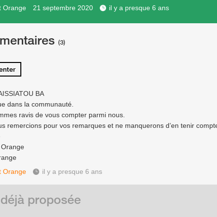
t Orange
21 septembre 2020
il y a presque 6 ans
mentaires
(3)
nter
 AISSIATOU BA
ue dans la communauté.
mes ravis de vous compter parmi nous.
s remercions pour vos remarques et ne manquerons d’en tenir compt
e
e Orange
range
t Orange
il y a presque 6 ans
 déjà proposée