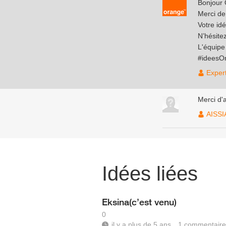
Bonjour
Merci de
Votre idé
N’hésite
L'équip
#ideesO
Exper
Merci d'a
AISS
Idées liées
Eksina(c’est venu)
0
il y a plus de 5 ans
1
commentaire