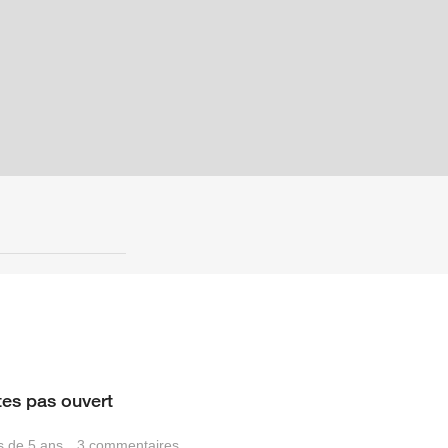
tes pas ouvert
us de 5 ans
3
commentaires