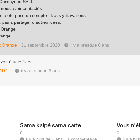
 Ousseynou SALL
 nous avoir contactés.
e a été prise en compte . Nous y travaillons.
z pas à partager d'autres idées.
e Orange
range
t Orange
21 septembre 2020
il y a presque 6 ans
voir étudié l'idée
IATOU
il y a presque 6 ans
Sama kalpé sama carte
Vous n'ê
0
0
il y a plus de 6 ans
1
commentaire
il y a pl