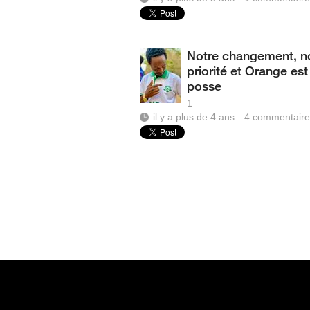
Notre changement, n
priorité et Orange est
posse
1
il y a plus de 4 ans
4
commentaire