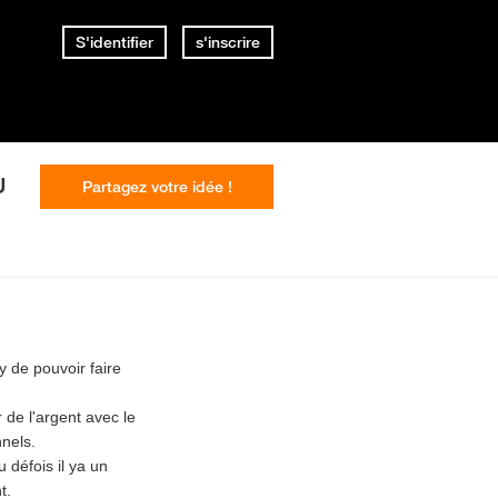
S'identifier
s'inscrire
U
Partagez votre idée !
 de pouvoir faire
 de l'argent avec le
nnels.
défois il ya un
t.