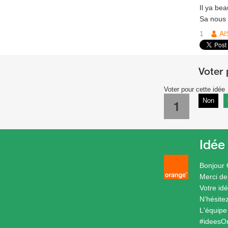
Il ya be
Sa nous 
1
AI
Voter pour cette idée
Non
1
Idée
Bonjour
Merci de
Votre idé
N’hésite
L'équip
#ideesO