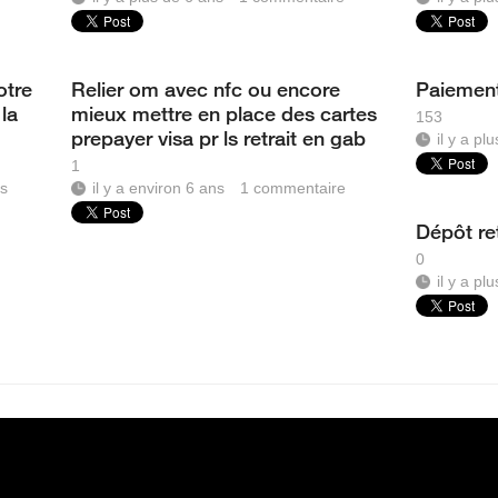
otre
Relier om avec nfc ou encore
Paiement
 la
mieux mettre en place des cartes
153
prepayer visa pr ls retrait en gab
il y a pl
1
s
il y a environ 6 ans
1
commentaire
Dépôt ret
0
il y a pl