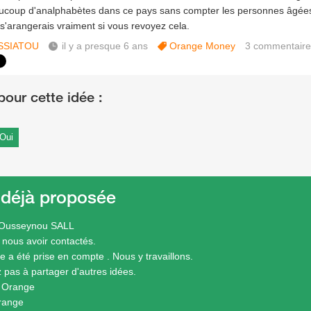
aucoup d'analphabètes dans ce pays sans compter les personnes âgées
s'arangerais vraiment si vous revoyez cela.
SSIATOU
il y a presque 6 ans
Orange Money
3
commentaire
Oui
 déjà proposée
 Ousseynou SALL
 nous avoir contactés.
e a été prise en compte . Nous y travaillons.
z pas à partager d'autres idées.
e Orange
range