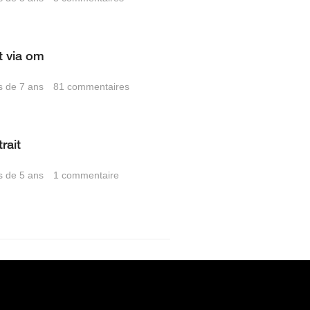
 via om
us de 7 ans
81
commentaires
rait
us de 5 ans
1
commentaire