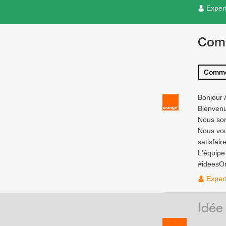
Exper
Com
Comme
Bonjour
Bienven
Nous som
Nous vou
satisfair
L'équip
#ideesO
Exper
Idée