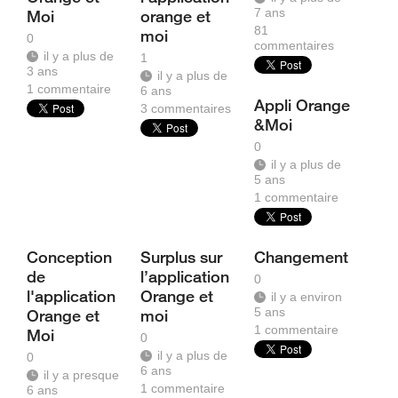
7 ans
Moi
orange et
81
moi
0
commentaires
il y a plus de
1
3 ans
il y a plus de
1
commentaire
6 ans
Appli Orange
3
commentaires
&Moi
0
il y a plus de
5 ans
1
commentaire
Conception
Surplus sur
Changement
de
l’application
0
l'application
Orange et
il y a environ
5 ans
Orange et
moi
1
commentaire
Moi
0
il y a plus de
0
6 ans
il y a presque
1
commentaire
6 ans