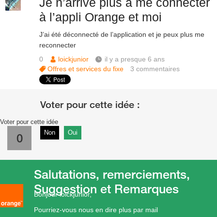
Je n’arrive plus à me connecter
à l’appli Orange et moi
J’ai été déconnecté de l’application et je peux plus me
reconnecter
0
loickjunior
il y a presque 6 ans
Offres et services du fixe
3
commentaires
Voter pour cette idée
Non
Oui
0
Salutations, remerciements,
Suggestion et Remarques
Bonjour loickjunior,
Pourriez-vous nous en dire plus par mail