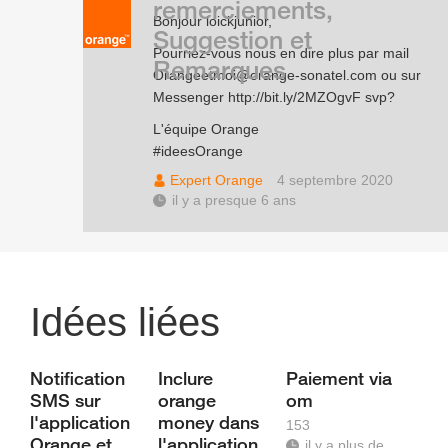
remerciements,
Bonjour loickjunior,
Suggestion et
Pourriez-vous nous en dire plus par mail
Remarques
Orangeetmoi@orange-sonatel.com ou sur
Messenger
http://bit.ly/2MZOgvF
svp?
L'équipe Orange
#ideesOrange
Expert Orange
4 septembre 2020
il y a presque 6 ans
Idées liées
Notification
Inclure
Paiement via
SMS sur
orange
om
l'application
money dans
153
Orange et
l'application
il y a plus de