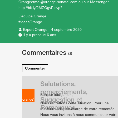
Orangeetmoi@orange-sonatel.com ou sur Messenger
http://bit.ly/2MZOgvF
svp?
L'équipe Orange
#ideesOrange
Expert Orange
4 septembre 2020
il y a presque 6 ans
Commentaires
(3)
Commenter
Salutations,
remerciements,
Bonjour loickjunior ,
Suggestion et
Nous regrettons cette situation. Pour une
Remarques
meilleure prise en charge de votre remontée
Nous vous invitons à nous communiquer votre