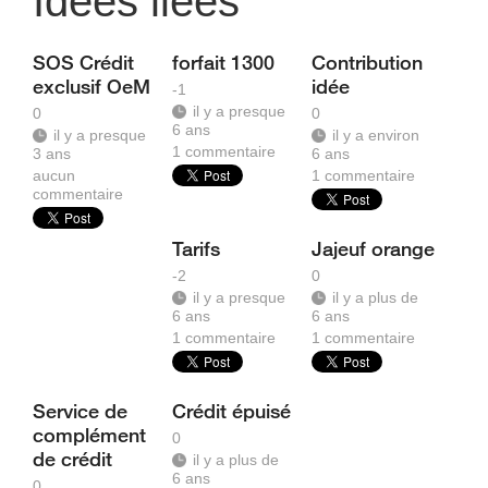
Idées liées
SOS Crédit
forfait 1300
Contribution
exclusif OeM
idée
-1
il y a presque
0
0
6 ans
il y a presque
il y a environ
1
commentaire
3 ans
6 ans
aucun
1
commentaire
commentaire
Tarifs
Jajeuf orange
-2
0
il y a presque
il y a plus de
6 ans
6 ans
1
commentaire
1
commentaire
Service de
Crédit épuisé
complément
0
de crédit
il y a plus de
6 ans
0