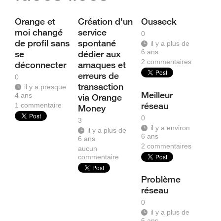
Orange et
Création d'un
Ousseck
moi changé
service
0
de profil sans
spontané
il y a plus de
6 ans
se
dédier aux
2
commentaires
déconnecter
arnaques et
erreurs de
0
transaction
il y a presque
Meilleur
4 ans
via Orange
réseau
1
commentaire
Money
0
3
il y a environ
il y a plus de
6 ans
6 ans
2
commentaires
aucun
commentaire
Problème
réseau
0
il y a plus de
6 ans