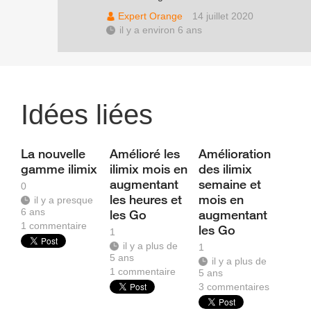
Expert Orange
14 juillet 2020
il y a environ 6 ans
Idées liées
La nouvelle
Amélioré les
Amélioration
gamme ilimix
ilimix mois en
des ilimix
augmentant
semaine et
0
les heures et
mois en
il y a presque
6 ans
les Go
augmentant
1
commentaire
les Go
1
il y a plus de
1
5 ans
il y a plus de
1
commentaire
5 ans
3
commentaires