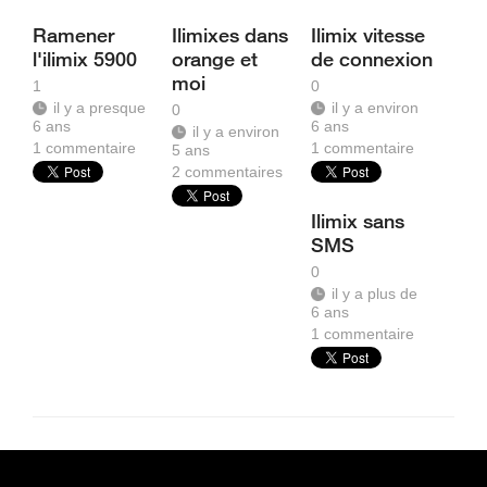
Ramener
Ilimixes dans
Ilimix vitesse
l'ilimix 5900
orange et
de connexion
moi
1
0
il y a presque
il y a environ
0
6 ans
6 ans
il y a environ
1
commentaire
1
commentaire
5 ans
2
commentaires
Ilimix sans
SMS
0
il y a plus de
6 ans
1
commentaire