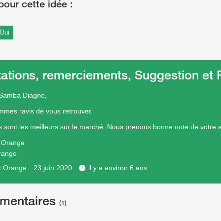
Oui
tations, remerciements, Suggestion e
 Samba Diagne,
mes ravis de vous retrouver.
fs sont les meilleurs sur le marché. Nous prenons bonne note de votre 
e Orange
range
t Orange
23 juin 2020
il y a environ 6 ans
mentaires
(1)