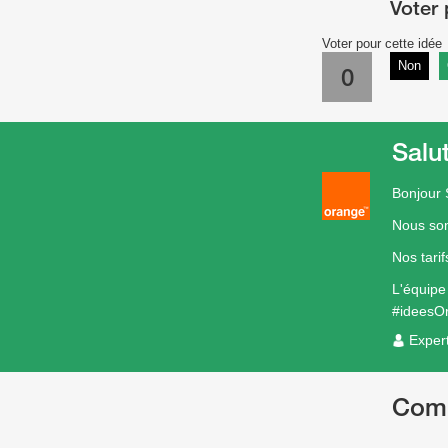
Voter pour cette idée
Non
0
Salu
Bonjour
Nous som
Nos tari
L'équip
#ideesO
Exper
Com