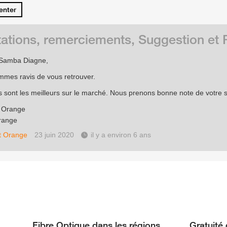
nter
tations, remerciements, Suggestion e
 Samba Diagne,
mes ravis de vous retrouver.
fs sont les meilleurs sur le marché. Nous prenons bonne note de votre 
e Orange
range
t Orange
23 juin 2020
il y a environ 6 ans
Fibre Optique dans les régions
Gratuité 