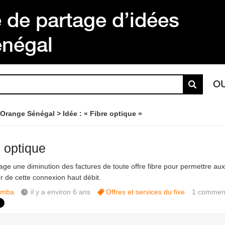
de partage d’idées
énégal
O
 Orange Sénégal
Idée : « Fibre optique »
e optique
age une diminution des factures de toute offre fibre pour permettre au
er de cette connexion haut débit.
amba
il y a environ 6 ans
Offres et services du fixe
1
comment