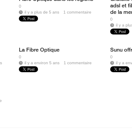
adsl et f
0
de la me
il y a plus de 5 ans
1
commentaire
0
il y a pl
La Fibre Optique
Sunu offr
0
0
s
il y a environ 5 ans
1
commentaire
il y a en
e