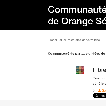
Communauté 
de Orange S
Communauté de partage d'idées de
Fibr
J'encour
bénéfici
0
S