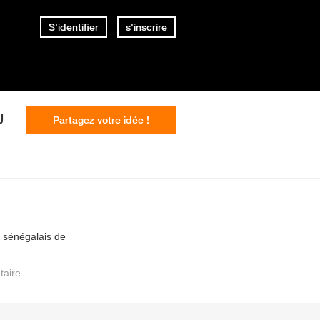
S'identifier
s'inscrire
U
Partagez votre idée !
x sénégalais de
aire