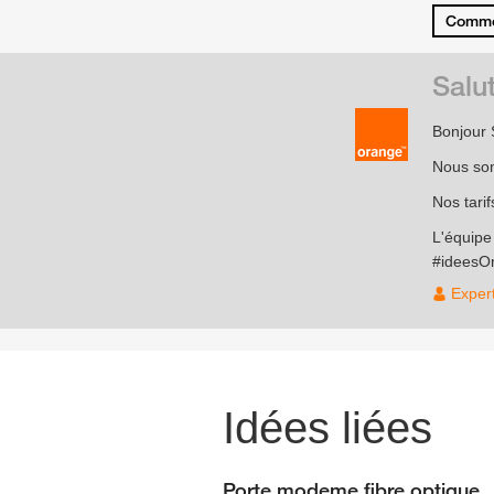
Comme
Salu
Bonjour
Nous som
Nos tari
L'équip
#ideesO
Exper
Idées liées
Porte modeme fibre optique