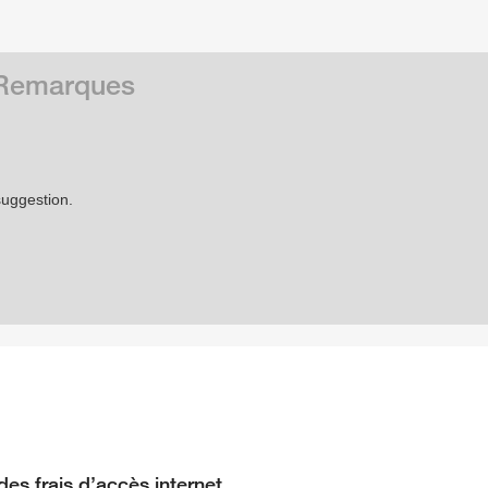
t Remarques
suggestion.
des frais d’accès internet