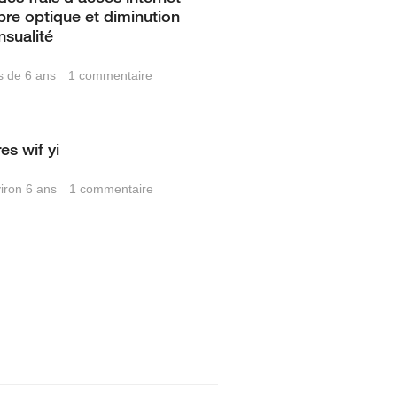
ibre optique et diminution
nsualité
us de 6 ans
1
commentaire
es wif yi
viron 6 ans
1
commentaire