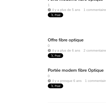
1
il y a plus de 5 ans
1
commentaire
Offre fibre optique
0
il y a plus de 6 ans
2
commentaire
Portée modem fibre Optique
0
il y a presque 6 ans
1
commentair