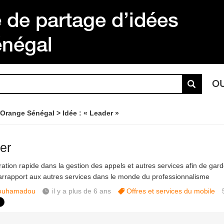
de partage d’idées
énégal
O
 Orange Sénégal
Idée : « Leader »
er
ation rapide dans la gestion des appels et autres services afin de gar
arrapport aux autres services dans le monde du professionnalisme
ouhamadou
il y a plus de 6 ans
Offres et services du mobile