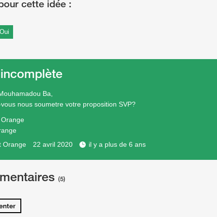
Oui
 incomplète
 Mouhamadou Ba,
-vous nous soumetre votre proposition SVP?
e Orange
range
t Orange
22 avril 2020
il y a plus de 6 ans
mentaires
(5)
nter