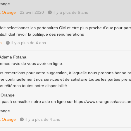
range
t Orange
22 avril 2020
il y a plus de 6 ans
oit selectionner les partenaires OM et etre plus proche d'eux pour par
s.Il doit revoir la politique des renumerations
a
il y a plus de 4 ans
 Adama Fofana,
mes ravis de vous avoir en ligne.
s remercions pour votre suggestion, à laquelle nous prenons bonne n
er continuellement nos services et de satisfaire toutes les parties pren
 réitérons toutes notre disponibilité.
e Orange
z pas à consulter notre aide en ligne sur
https://www.orange.sn/assista
range
t Orange
il y a plus de 4 ans