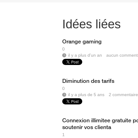
Idées liées
Orange gaming
0
il y a plus d'un an
aucun comment
Diminution des tarifs
0
il y a plus de 5 ans
2
commentaire
Connexion illimitee gratuite p
soutenir vos clienta
1