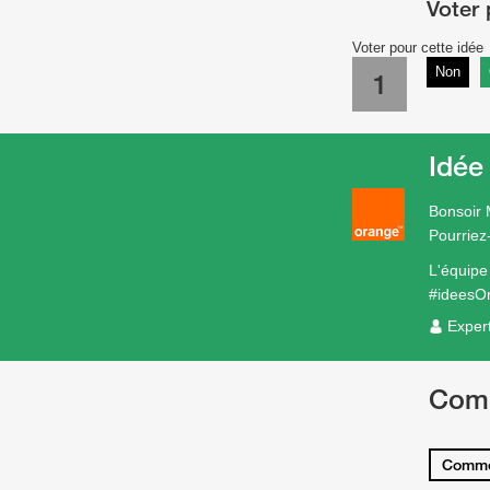
Voter pour cette idée
Non
1
Idée
Bonsoir
Pourriez
L'équip
#ideesO
Exper
Com
Comme