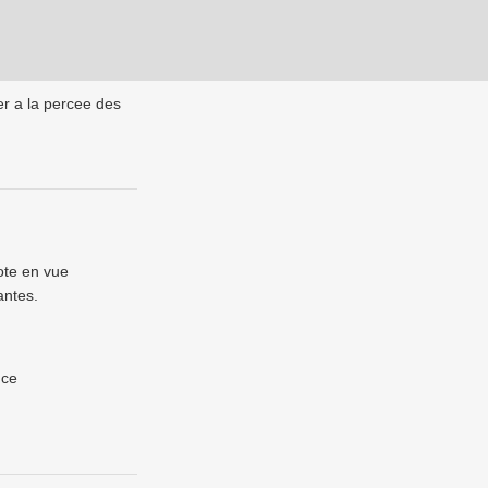
er a la percee des
ote en vue
antes.
nce