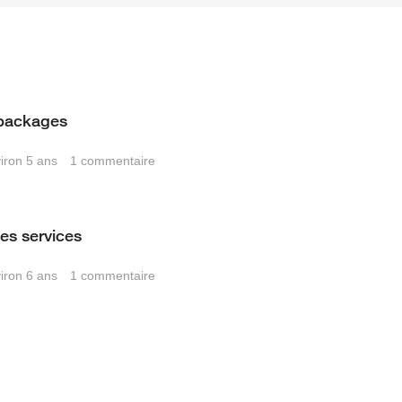
 packages
viron 5 ans
1
commentaire
des services
viron 6 ans
1
commentaire