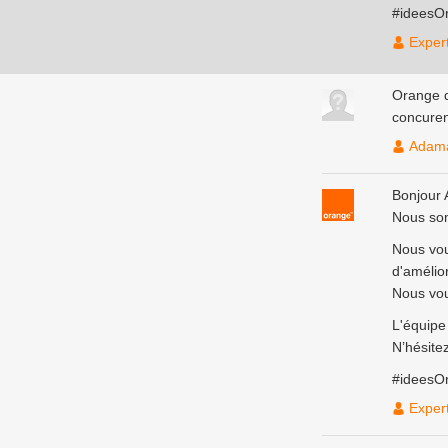
#ideesO
Exper
Orange d
concurent
Adam
Bonjour
Nous som
Nous vou
d'amélior
Nous vous
L'équip
N’hésite
#ideesO
Exper