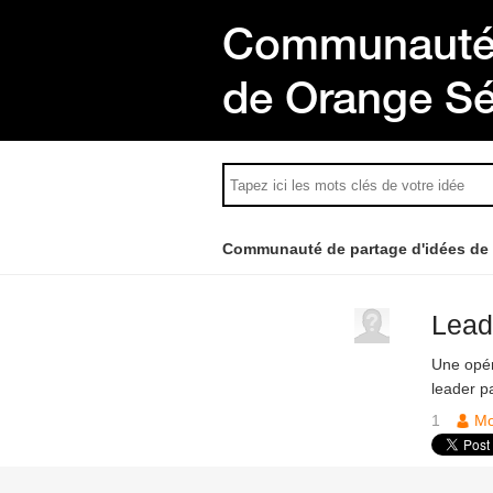
Communauté 
de Orange S
Communauté de partage d'idées de
Lead
Une opér
leader p
1
M