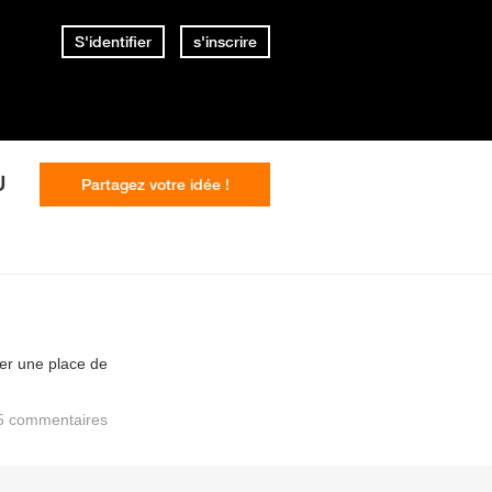
S'identifier
s'inscrire
U
Partagez votre idée !
der une place de
5
commentaires