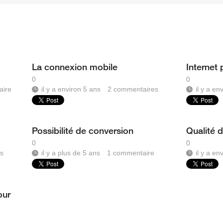
La connexion mobile
Internet
0
0
aire
il y a environ 5 ans
2
commentaires
il y a en
Possibilité de conversion
Qualité 
0
0
s
il y a plus de 5 ans
1
commentaire
il y a en
our