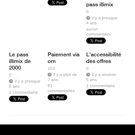
pass illimix
0
il y a presque
4 ans
aucun
commentaire
Le pass
Paiement via
L'accessibilité
illimix de
om
des offres
2000
153
0
il y a plus de
il y a environ
0
7 ans
5 ans
il y a presque
81
1
commentaire
6 ans
commentaires
1
commentaire