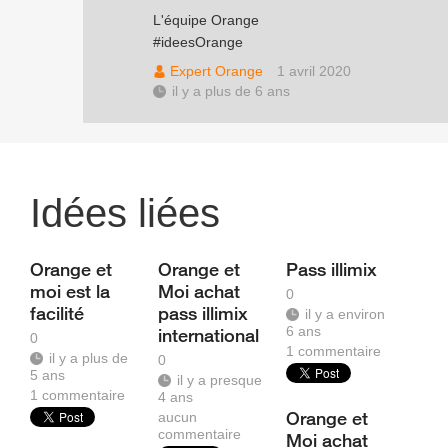
L'équipe Orange
#ideesOrange
Expert Orange
1 avril 2020
il y a plus de 6 ans
Idées liées
Orange et
Orange et
Pass illimix
moi est la
Moi achat
0
facilité
pass illimix
il y a environ
6 ans
international
0
1
commentaire
il y a plus de
0
5 ans
il y a presque
1
commentaire
4 ans
Orange et
aucun
commentaire
Moi achat