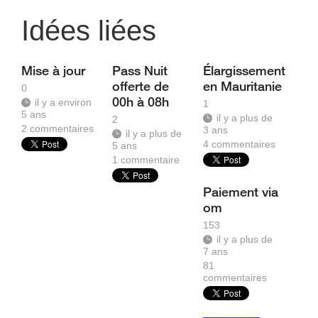
Idées liées
Mise à jour
Pass Nuit
Élargissement
offerte de
en Mauritanie
0
00h à 08h
il y a environ
1
5 ans
il y a plus de
2
2
commentaires
3 ans
il y a plus de
4
commentaires
5 ans
1
commentaire
Paiement via
om
153
il y a plus de
7 ans
81
commentaires