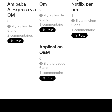
Amibaba
Om
Netflix par
AliExpress via
om
2
OM
il y a plus de
1
6 ans
il y a environ
0
1
commentaire
6 ans
il y a plus de
1
commentaire
5 ans
2
commentaires
Application
O&M
0
il y a presque
6 ans
1
commentaire