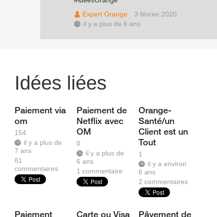
#ideesOrange
Expert Orange
3 février 2020
il y a plus de 6 ans
Idées liées
Paiement via
Paiement de
Orange-
om
Netflix avec
Santé/un
OM
Client est un
154
Tout
il y a plus de
0
7 ans
il y a plus de
1
81
6 ans
il y a environ
commentaires
1
commentaire
6 ans
2
commentaires
Paiement
Carte ou Visa
Pâyement de