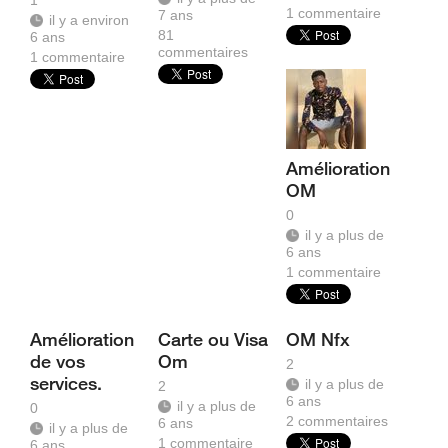
1
1
commentaire
7 ans
il y a environ
81
6 ans
commentaires
1
commentaire
Amélioration
OM
0
il y a plus de
6 ans
1
commentaire
Amélioration
Carte ou Visa
OM Nfx
de vos
Om
2
services.
il y a plus de
2
6 ans
il y a plus de
0
2
commentaires
6 ans
il y a plus de
1
commentaire
6 ans