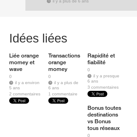
il y a plus de 6 ans
Idées liées
Liée orange
Transactions
Rapidité et
momey et
orange
fiabilité
wave
momey
0
il y a presque
0
0
6 ans
il y a environ
il y a plus de
3
commentaires
5 ans
6 ans
2
commentaires
1
commentaire
Bonus toutes
destinations
vs Bonus
tous réseaux
0