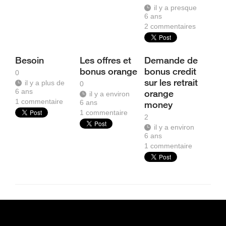
il y a presque
6 ans
2
commentaires
Besoin
Les offres et
Demande de
bonus orange
bonus credit
0
sur les retrait
il y a plus de
0
6 ans
orange
il y a environ
1
commentaire
6 ans
money
1
commentaire
2
il y a environ
6 ans
1
commentaire