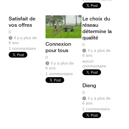
Satisfait de
Le choix du
vos offres
réseau
détermine la
0
qualité
il y a plus de
6 ans
Connexion
0
1
commentaire
pour tous
il y a plus de
6 ans
0
aucun
il y a plus de
commentaire
6 ans
1
commentaire
Dieng
0
il y a plus de
6 ans
1
commentaire