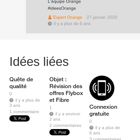
L'équipe Orange
#ideesOrange
Expert Orange
27 janvier 2020
il y a plus de 6 ans
Idées liées
Quête de
Objet :
qualité
Révision des
offres Flybox
0
et Fibre
il y a plus de
3 ans
Connexion
1
1
commentaire
gratuite
il y a environ
2 ans
0
2
commentaires
il y a plus de
6 ans
3
commentaires