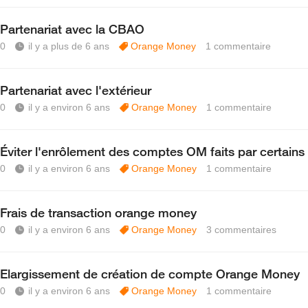
Partenariat avec la CBAO
0
il y a plus de 6 ans
Orange Money
1
commentaire
Partenariat avec l'extérieur
0
il y a environ 6 ans
Orange Money
1
commentaire
Éviter l'enrôlement des comptes OM faits par certains 
0
il y a environ 6 ans
Orange Money
1
commentaire
Frais de transaction orange money
0
il y a environ 6 ans
Orange Money
3
commentaires
Elargissement de création de compte Orange Money
0
il y a environ 6 ans
Orange Money
1
commentaire