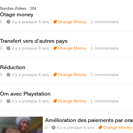
Nombre d'idées :
184
Otage money
0
il y a presque 6 ans
Orange Money
1
commentaire
Transfert vers d'autres pays
0
il y a presque 6 ans
Orange Money
1
commentaire
Réduction
0
il y a presque 6 ans
Orange Money
1
commentaire
Om avec Playstation
0
il y a presque 6 ans
Orange Money
1
commentaire
Amélioration des paiements par o
0
il y a presque 6 ans
Orange Money