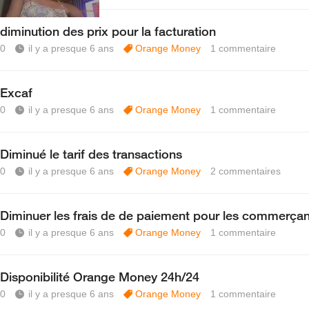
diminution des prix pour la facturation
0
il y a presque 6 ans
Orange Money
1
commentaire
Excaf
0
il y a presque 6 ans
Orange Money
1
commentaire
Diminué le tarif des transactions
0
il y a presque 6 ans
Orange Money
2
commentaires
Diminuer les frais de de paiement pour les commerçan
0
il y a presque 6 ans
Orange Money
1
commentaire
Disponibilité Orange Money 24h/24
0
il y a presque 6 ans
Orange Money
1
commentaire