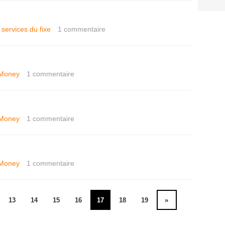
 services du fixe
1
commentaire
Money
1
commentaire
Money
1
commentaire
Money
1
commentaire
13
14
15
16
17
18
19
»