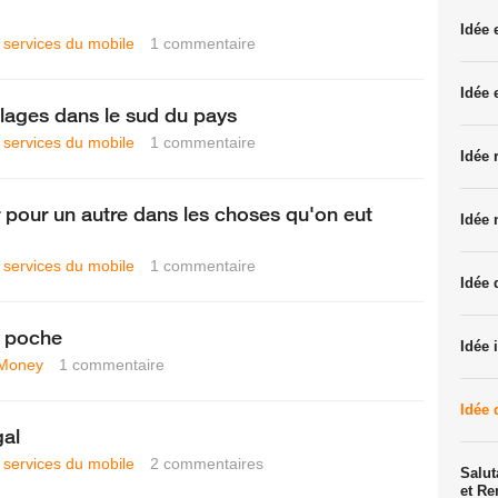
Idée
t services du mobile
1
commentaire
Idée 
llages dans le sud du pays
t services du mobile
1
commentaire
Idée 
r pour un autre dans les choses qu'on eut
Idée 
t services du mobile
1
commentaire
Idée 
 poche
Idée 
Money
1
commentaire
Idée 
gal
t services du mobile
2
commentaires
Salut
et R