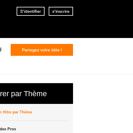
S'identifier
s'inscrire
U
Partagez votre idée !
trer par Thème
 filtre par Thème
des Pros