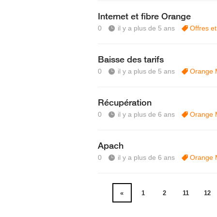
Internet et fibre Orange
0
il y a plus de 5 ans
Offres et
Baisse des tarifs
0
il y a plus de 5 ans
Orange 
Récupération
0
il y a plus de 6 ans
Orange 
Apach
0
il y a plus de 6 ans
Orange 
«
1
2
11
12