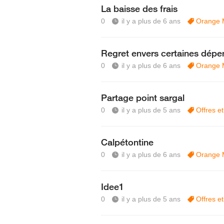
La baisse des frais
0
il y a plus de 6 ans
Orange 
Regret envers certaines dépe
0
il y a plus de 6 ans
Orange 
Partage point sargal
0
il y a plus de 5 ans
Offres e
Calpétontine
0
il y a plus de 6 ans
Orange 
Idee1
0
il y a plus de 5 ans
Offres e