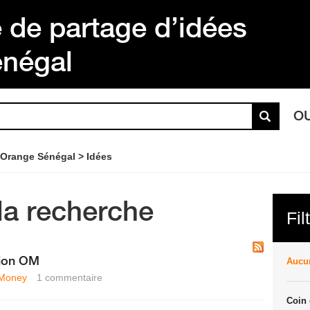
de partage d’idées
énégal
O
 Orange Sénégal
Idées
la recherche
Fil
tion OM
Aucun
Money
1
commentaire
Coin 