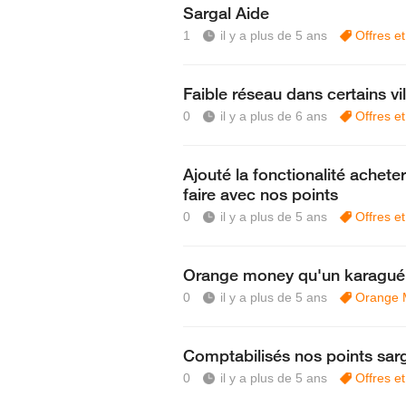
Sargal Aide
1
il y a plus de 5 ans
Offres e
Faible réseau dans certains vi
0
il y a plus de 6 ans
Offres e
Ajouté la fonctionalité achete
faire avec nos points
0
il y a plus de 5 ans
Offres e
Orange money qu'un karagué
0
il y a plus de 5 ans
Orange 
Comptabilisés nos points sar
0
il y a plus de 5 ans
Offres e