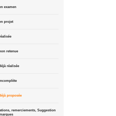
 en examen
en projet
réalisée
non retenue
déjà réalisée
incomplète
déjà proposée
ations, remerciements, Suggestion
emarques