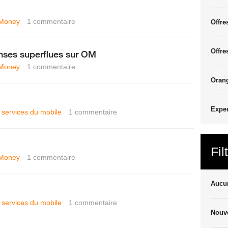
Money
1
commentaire
Offre
Offre
nses superflues sur OM
Money
1
commentaire
Oran
Exper
t services du mobile
1
commentaire
Fil
Money
1
commentaire
Aucun
t services du mobile
1
commentaire
Nouve