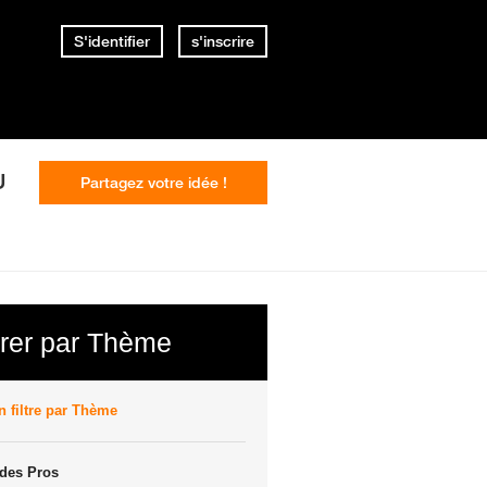
S'identifier
s'inscrire
U
Partagez votre idée !
trer par Thème
 filtre par Thème
des Pros