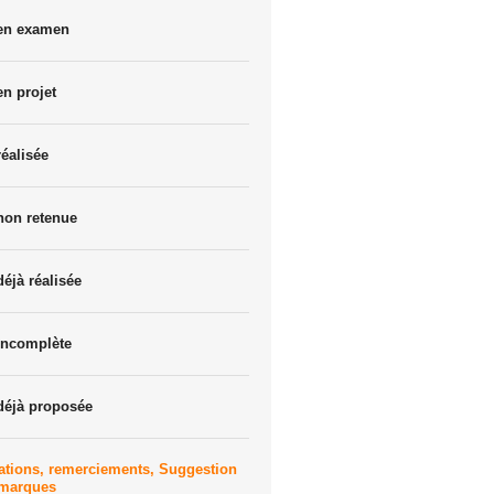
 en examen
en projet
réalisée
non retenue
déjà réalisée
incomplète
déjà proposée
ations, remerciements, Suggestion
emarques