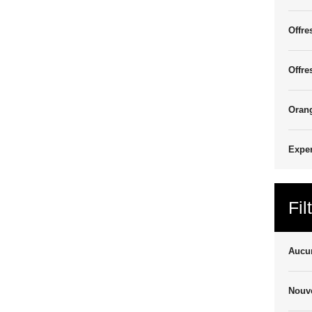
Offre
Offre
Oran
Exper
Fil
Aucun
Nouve