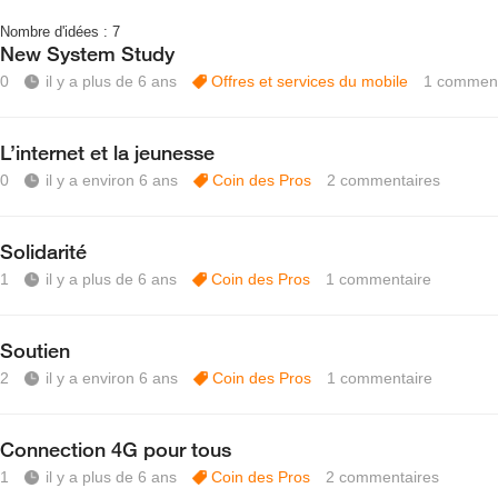
Nombre d'idées :
7
New System Study
0
il y a plus de 6 ans
Offres et services du mobile
1
comment
L’internet et la jeunesse
0
il y a environ 6 ans
Coin des Pros
2
commentaires
Solidarité
1
il y a plus de 6 ans
Coin des Pros
1
commentaire
Soutien
2
il y a environ 6 ans
Coin des Pros
1
commentaire
Connection 4G pour tous
1
il y a plus de 6 ans
Coin des Pros
2
commentaires