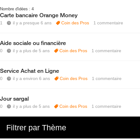
Nombre d'idées :
4
Carte bancaire Orange Money
1
il y a presque 6 ans
Coin des Pros
1
commentaire
Aide sociale ou financière
0
il y a plus de 5 ans
Coin des Pros
1
commentaire
Service Achat en Ligne
0
il y a environ 6 ans
Coin des Pros
1
commentaire
Jour sargal
0
il y a plus de 5 ans
Coin des Pros
1
commentaire
Filtrer par Thème