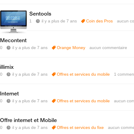
Sentools
1
il y a plus de 7 ans
Coin des Pros
aucun c
Mecontent
0
il y a plus de 7 ans
Orange Money
aucun commentaire
illimix
0
il y a plus de 7 ans
Offres et services du mobile
1
comment
Internet
0
il y a plus de 7 ans
Offres et services du mobile
aucun com
Offre internet et Mobile
0
il y a plus de 7 ans
Offres et services du fixe
aucun comme