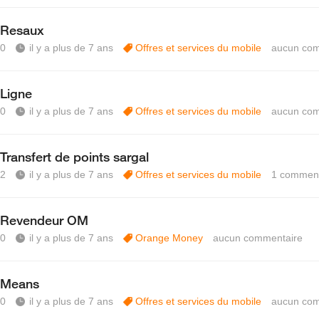
Resaux
0
il y a plus de 7 ans
Offres et services du mobile
aucun com
Ligne
0
il y a plus de 7 ans
Offres et services du mobile
aucun com
Transfert de points sargal
2
il y a plus de 7 ans
Offres et services du mobile
1
comment
Revendeur OM
0
il y a plus de 7 ans
Orange Money
aucun commentaire
Means
0
il y a plus de 7 ans
Offres et services du mobile
aucun com