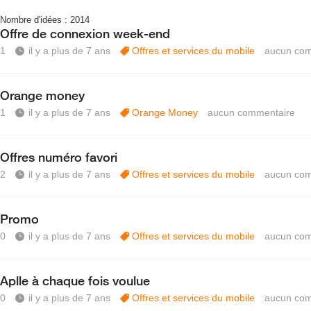
Nombre d'idées :
2014
Offre de connexion week-end
1
il y a plus de 7 ans
Offres et services du mobile
aucun com
Orange money
1
il y a plus de 7 ans
Orange Money
aucun commentaire
Offres numéro favori
2
il y a plus de 7 ans
Offres et services du mobile
aucun com
Promo
0
il y a plus de 7 ans
Offres et services du mobile
aucun com
Aplle à chaque fois voulue
0
il y a plus de 7 ans
Offres et services du mobile
aucun com