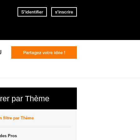
S'identifier
s'inscrire
U
Partagez votre idée !
trer par Thème
 filtre par Thème
des Pros