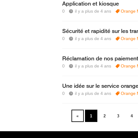
Application et kiosque
0
il y a plus de 4 ans
Orange 
Sécurité et rapidité sur les t
0
il y a plus de 4 ans
Orange 
Réclamation de nos paiemen
0
il y a plus de 4 ans
Orange 
Une idée sur le service oran
0
il y a plus de 4 ans
Orange 
«
1
2
3
4