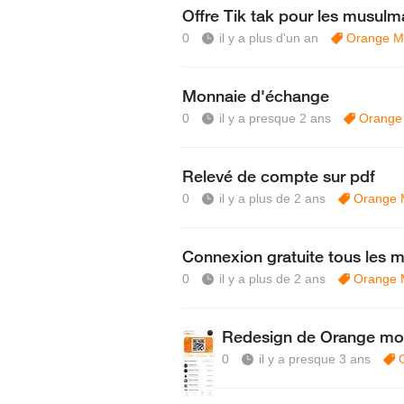
Offre Tik tak pour les musul
0
il y a plus d'un an
Orange M
Monnaie d'échange
0
il y a presque 2 ans
Orange
Relevé de compte sur pdf
0
il y a plus de 2 ans
Orange 
Connexion gratuite tous les m
0
il y a plus de 2 ans
Orange 
Redesign de Orange mo
0
il y a presque 3 ans