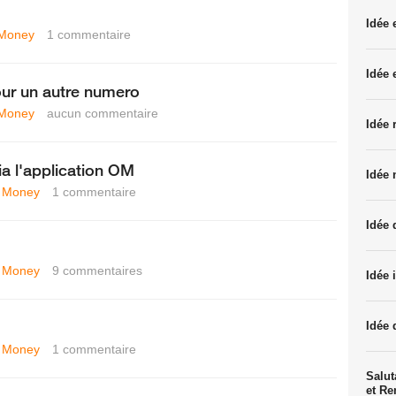
Idée
Money
1
commentaire
Idée 
our un autre numero
Money
aucun commentaire
Idée 
 l'application OM
Idée 
 Money
1
commentaire
Idée 
 Money
9
commentaires
Idée 
Idée 
 Money
1
commentaire
Salut
et R