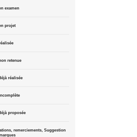
 en examen
en projet
réalisée
non retenue
déjà réalisée
incomplète
déjà proposée
ations, remerciements, Suggestion
emarques