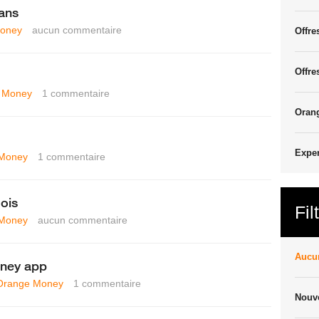
mans
oney
aucun commentaire
Offre
Offre
 Money
1
commentaire
Oran
Exper
Money
1
commentaire
ois
Fil
Money
aucun commentaire
Aucun
ney app
Orange Money
1
commentaire
Nouve