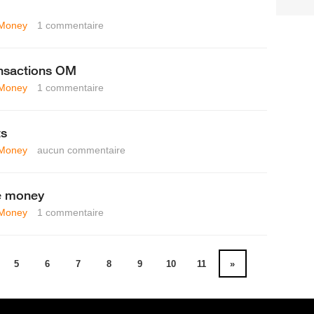
Money
1
commentaire
ransactions OM
Money
1
commentaire
ts
Money
aucun commentaire
ge money
Money
1
commentaire
5
6
7
8
9
10
11
»