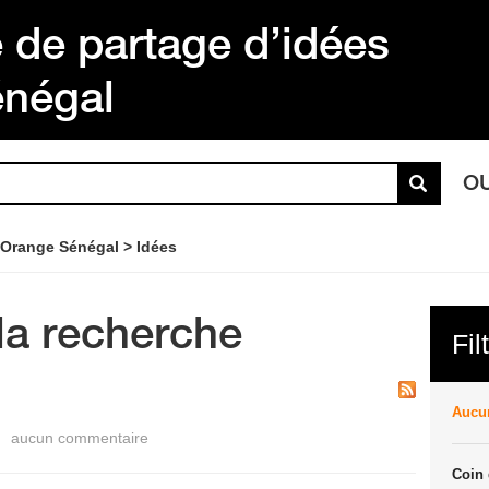
de partage d’idées
énégal
O
 Orange Sénégal
Idées
la recherche
Fil
Aucun
aucun commentaire
Coin 