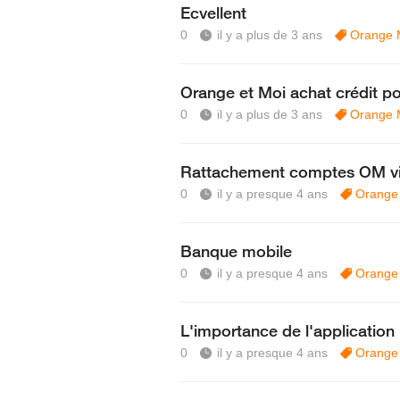
Ecvellent
0
il y a plus de 3 ans
Orange 
Orange et Moi achat crédit p
0
il y a plus de 3 ans
Orange 
Rattachement comptes OM via
0
il y a presque 4 ans
Orange
Banque mobile
0
il y a presque 4 ans
Orange
L'importance de l'application
0
il y a presque 4 ans
Orange