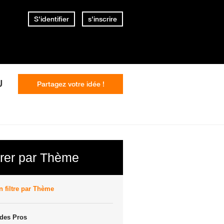
S'identifier
s'inscrire
U
Partagez votre idée !
trer par Thème
 filtre par Thème
des Pros