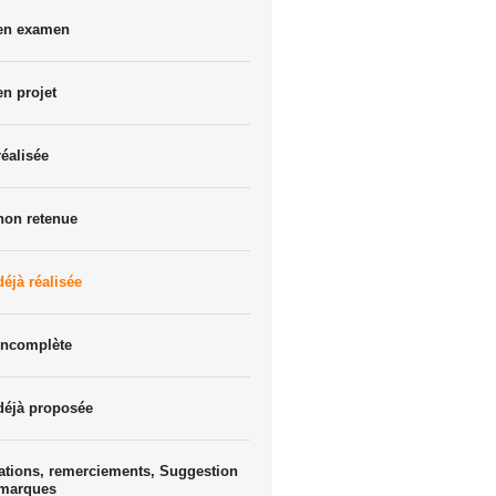
 en examen
en projet
réalisée
non retenue
déjà réalisée
incomplète
déjà proposée
ations, remerciements, Suggestion
emarques