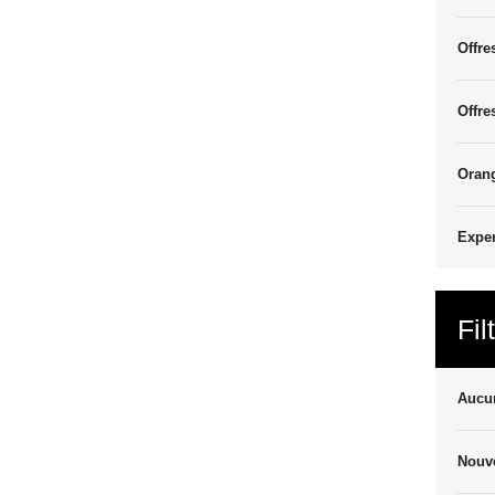
Offre
Offre
Oran
Exper
Fil
Aucun
Nouve