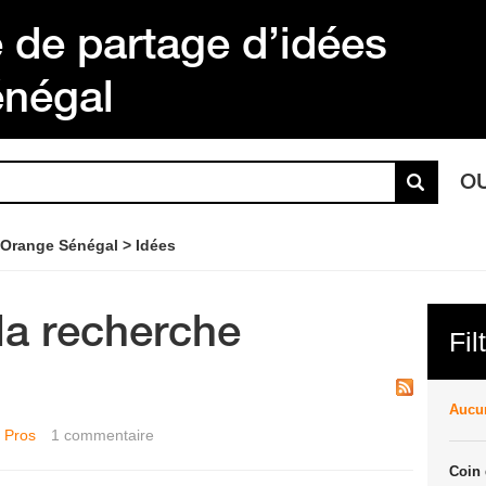
de partage d’idées
énégal
O
 Orange Sénégal
Idées
la recherche
Fil
Aucun
 Pros
1
commentaire
Coin 