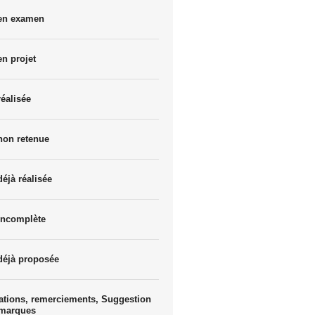
 en examen
en projet
réalisée
non retenue
déjà réalisée
incomplète
déjà proposée
ations, remerciements, Suggestion
emarques