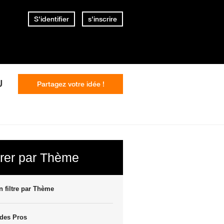
S'identifier
s'inscrire
U
Partagez votre idée !
trer par Thème
 filtre par Thème
des Pros