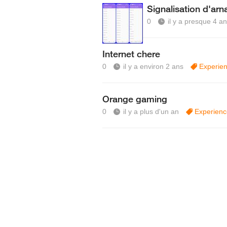
Signalisation d'ar
0
il y a presque 4 a
Internet chere
0
il y a environ 2 ans
Experien
Orange gaming
0
il y a plus d'un an
Experience