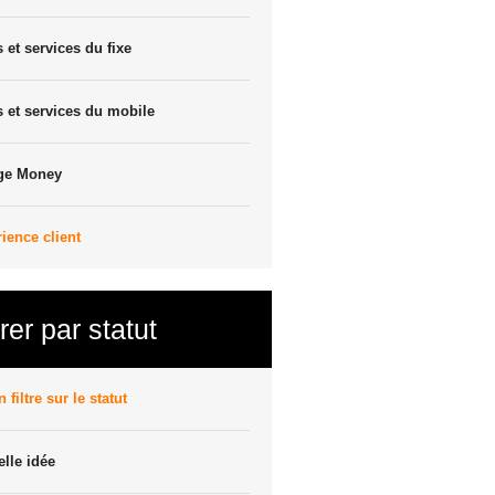
s et services du fixe
s et services du mobile
ge Money
ience client
trer par statut
 filtre sur le statut
lle idée