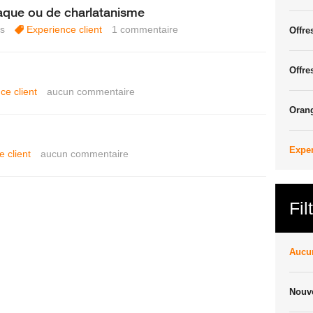
naque ou de charlatanisme
ns
Experience client
1
commentaire
Offre
Offre
ce client
aucun commentaire
Oran
Exper
 client
aucun commentaire
Fil
Aucun
Nouve