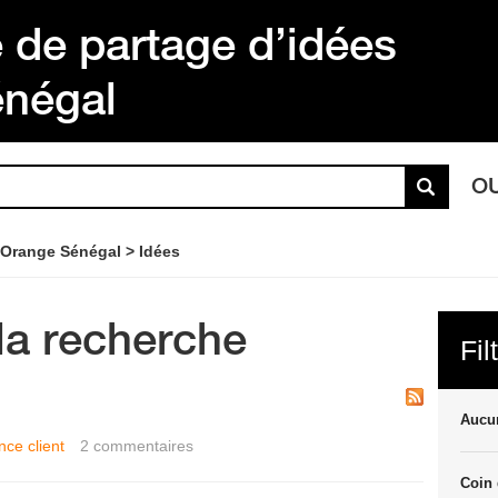
de partage d’idées
énégal
O
 Orange Sénégal
Idées
la recherche
Fil
Aucun
nce client
2
commentaires
Coin 