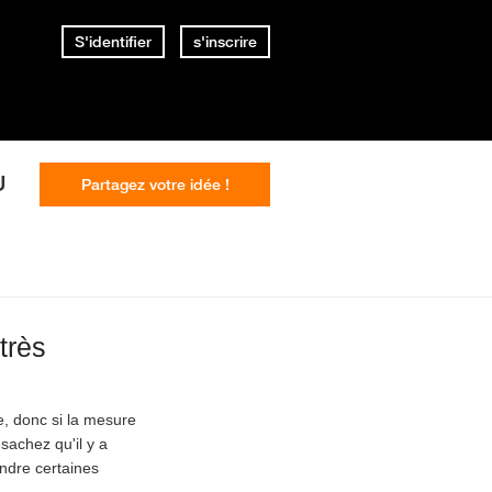
S'identifier
s'inscrire
U
Partagez votre idée !
très
, donc si la mesure
sachez qu'il y a
ndre certaines