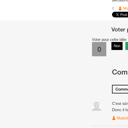
décisions
0
Ma
Voter pour cette idée
Non
0
Com
Comme
C'est sû
Donc il f
Malic