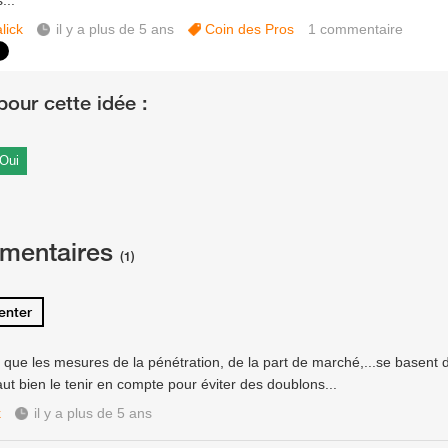
...
lick
il y a plus de 5 ans
Coin des Pros
1
commentaire
Oui
mentaires
(1)
nter
r que les mesures de la pénétration, de la part de marché,...se basent
aut bien le tenir en compte pour éviter des doublons...
k
il y a plus de 5 ans