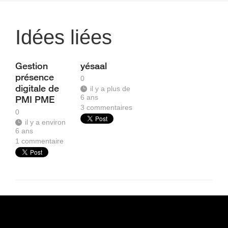
Idées liées
Gestion
yésaal
présence
0
digitale de
il y a plus de
6 ans
PMI PME
3
commentaires
0
il y a environ
6 ans
1
commentaire