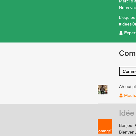
Merci d'
Nous vou
L'équip
#ideesO
Exper
Com
Comme
Ah oui pk
Mouha
Idée
Bonjour 
Bienven