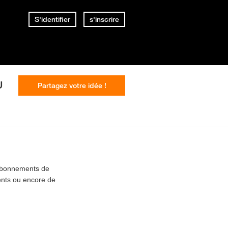
S'identifier
s'inscrire
U
Partagez votre idée !
 abonnements de
ments ou encore de