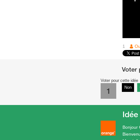
1
O
Voter pour cette idée
Non
1
Idée
Bonjour 
Bienven