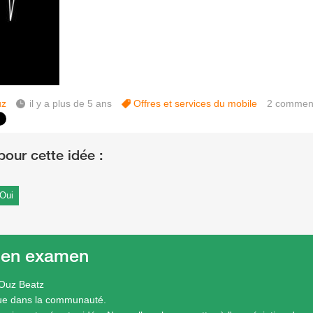
uz
il y a plus de 5 ans
Offres et services du mobile
2
comment
Oui
 en examen
Ouz Beatz
ue dans la communauté.