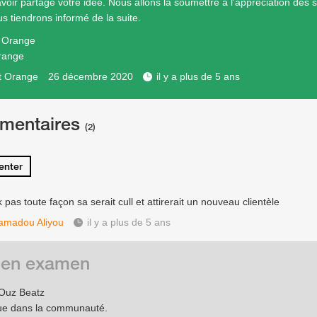
avoir partagé votre idée. Nous allons la soumettre à l'appréciation des 
s tiendrons informé de la suite.
e Orange
range
t Orange
26 décembre 2020
il y a plus de 5 ans
mentaires
(2)
nter
 pas toute façon sa serait cull et attirerait un nouveau clientèle
madou Aliyou
il y a plus de 5 ans
 en examen
Ouz Beatz
ue dans la communauté.