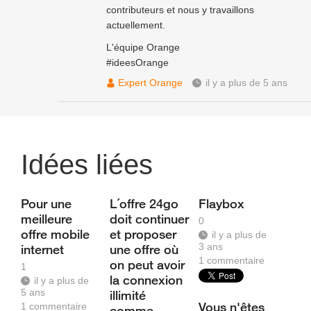
contributeurs et nous y travaillons
actuellement.
L'équipe Orange
#ideesOrange
Expert Orange
il y a plus de 5 ans
Idées liées
Pour une
L´offre 24go
Flaybox
meilleure
doit continuer
0
offre mobile
et proposer
il y a plus de
3 ans
internet
une offre où
1
commentaire
on peut avoir
1
la connexion
il y a plus de
5 ans
illimité
Vous n'êtes
1
commentaire
comme