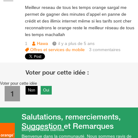
Meilleur reseau de tous les temps orange sargal me
permet de gagner des minutes d'appel en panne de
crédit et des illimix internet même si les tarifs sont cher
reconnaitrons le orange reste le meilleur réseau de tous
les temps machallah
1
Hawa
il y a plus de 5 ans
Offres et services du mobile
3
commentaires
Voter pour cette idée
Non
Oui
1
Salutations, remerciements,
Suggestion et Remarques
Bonjour Hawa Bamba
Bienvenue dans la communauté. Nous sommes ravis de