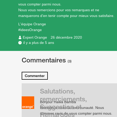
vous compter parmi nous.
Nous vous remercions pour vos remarques et ne
manquerons d’en tenir compte pour mieux vous satisfaire.
L'équipe Orange
#ideesOrange
Expert Orange
26 décembre 2020
il y a plus de 5 ans
Commentaires
(3)
Commenter
Salutations,
remerciements,
Bonjour Hawa Bamba
Suggestion et
Bienvenue dans la communauté. Nous
Remarques
sommes ravis de vous compter parmi nous.