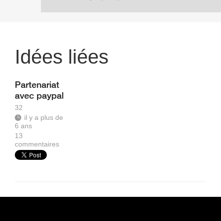
Idées liées
Partenariat
avec paypal
32
il y a plus de
6 ans
13
commentaires