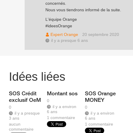
concernés.
Nous vous tiendrons informé de la suite.
L'équipe Orange
#ideesOrange
Expert Orange
20 septembre 2020
il y a presque 6 ans
Idées liées
SOS Crédit
Montant sos
SOS Orange
exclusif OeM
MONEY
0
il y a environ
0
0
6 ans
il y a presque
il y a environ
1
commentaire
3 ans
6 ans
aucun
1
commentaire
commentaire