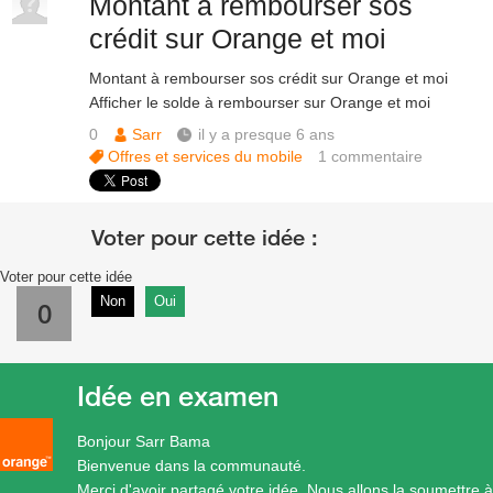
Montant à rembourser sos
crédit sur Orange et moi
Montant à rembourser sos crédit sur Orange et moi
Afficher le solde à rembourser sur Orange et moi
0
Sarr
il y a presque 6 ans
Offres et services du mobile
1
commentaire
Voter pour cette idée
Non
Oui
0
Idée en examen
Bonjour Sarr Bama
Bienvenue dans la communauté.
Merci d'avoir partagé votre idée. Nous allons la soumettre à