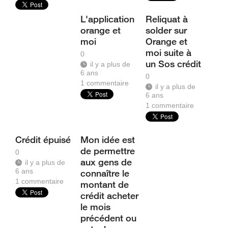
L'application
Reliquat à
orange et
solder sur
moi
Orange et
moi suite à
0
un Sos crédit
il y a plus de
6 ans
0
1
commentaire
il y a plus de
6 ans
1
commentaire
Crédit épuisé
Mon idée est
de permettre
0
aux gens de
il y a plus de
6 ans
connaître le
1
commentaire
montant de
crédit acheter
le mois
précédent ou