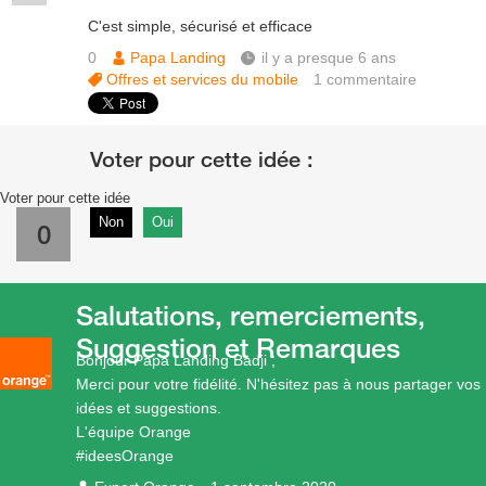
C'est simple, sécurisé et efficace
0
Papa Landing
il y a presque 6 ans
Offres et services du mobile
1
commentaire
Voter pour cette idée
Non
Oui
0
Salutations, remerciements,
Suggestion et Remarques
Bonjour Papa Landing Badji ,
Merci pour votre fidélité. N'hésitez pas à nous partager vos
idées et suggestions.
L'équipe Orange
#ideesOrange