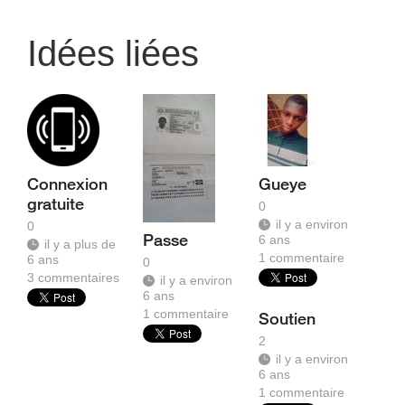
Idées liées
Connexion
Gueye
gratuite
0
il y a environ
0
Passe
6 ans
il y a plus de
1
commentaire
6 ans
0
3
commentaires
il y a environ
6 ans
1
commentaire
Soutien
2
il y a environ
6 ans
1
commentaire