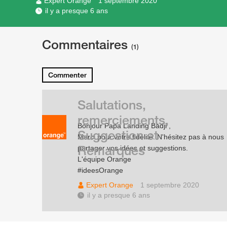
Expert Orange
1 septembre 2020
il y a presque 6 ans
Commentaires
(1)
Commenter
Salutations,
remerciements,
Bonjour Papa Landing Badji ,
Suggestion et
Merci pour votre fidélité. N'hésitez pas à nous
Remarques
partager vos idées et suggestions.
L'équipe Orange
#ideesOrange
Expert Orange
1 septembre 2020
il y a presque 6 ans