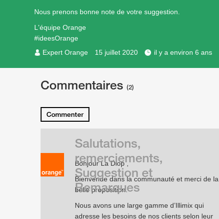
Nous prenons bonne note de votre suggestion.
L'équipe Orange
#ideesOrange
Expert Orange
15 juillet 2020
il y a environ 6 ans
Commentaires
(2)
Commenter
Salutations,
remerciements,
Bonjour La Diop ,
Suggestion et
Bienvenue dans la communauté et merci de la
Remarques
belle proposition.
Nous avons une large gamme d’Illimix qui
adresse les besoins de nos clients selon leur