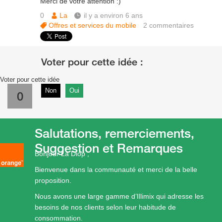
Merci de votre attention :)
0
La
il y a environ 6 ans
Offres et services du mobile
2
commentaires
Voter pour cette idée
Non
Oui
0
Salutations, remerciements,
Suggestion et Remarques
Bonjour La Diop ,
Bienvenue dans la communauté et merci de la belle
proposition.
Nous avons une large gamme d’Illimix qui adresse les
besoins de nos clients selon leur habitude de
consommation.