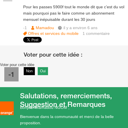
Pour les passes 5900f tout le monde dit que c'est du vol
mais pourquoi pas le faire comme un abonnement
mensuel inépuisable durant les 30 jours
-1
Mamadou
il y a environ 6 ans
Offres et services du mobile
1
commentaire
Voter pour cette idée
Non
Oui
-1
Salutations, remerciements,
Suggestion et Remarques
Bonjour Mamadou NGOM ,
Bienvenue dans la communauté et merci de la belle
proposition.