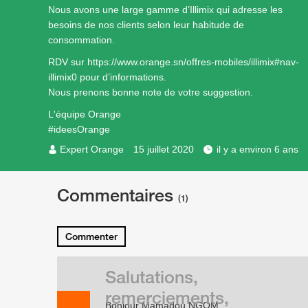
Nous avons une large gamme d’Illimix qui adresse les
besoins de nos clients selon leur habitude de
consommation.
RDV sur
https://www.orange.sn/offres-mobiles/illimix#nav-
illimix0
pour d’informations.
Nous prenons bonne note de votre suggestion.
L'équipe Orange
#ideesOrange
Expert Orange
15 juillet 2020
il y a environ 6 ans
Commentaires
(1)
Commenter
Salutations,
remerciements,
Bonjour Mamadou NGOM ,