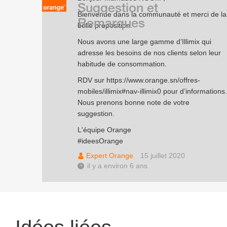
Suggestion et
Bienvenue dans la communauté et merci de la
Remarques
belle proposition.
Nous avons une large gamme d’Illimix qui
adresse les besoins de nos clients selon leur
habitude de consommation.
RDV sur
https://www.orange.sn/offres-
mobiles/illimix#nav-illimix0
pour d’informations.
Nous prenons bonne note de votre
suggestion.
L'équipe Orange
#ideesOrange
Expert Orange
15 juillet 2020
il y a environ 6 ans