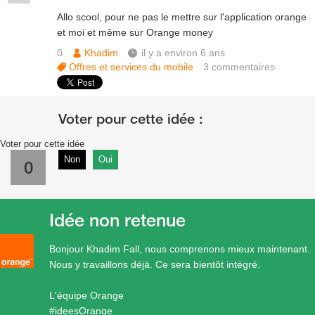
Allo scool, pour ne pas le mettre sur l'application orange
et moi et même sur Orange money
0
Khadim
il y a environ 6 ans
Offres et services du mobile
3
commentaires
Voter pour cette idée
Non
Oui
0
Idée non retenue
Bonjour Khadim Fall, nous comprenons mieux maintenant.
Nous y travaillons déjà. Ce sera bientôt intégré.
L'équipe Orange
#ideesOrange