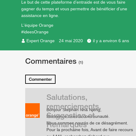
Le but de cette plateforme d’entraide est de vous faire
gagner du temps et vous permettre de bénéficier d’une
assistance en ligne.
L'équipe Orange
#ideesOrange
Expert Orange
24 mai 2020
il y a environ 6 ans
Commentaires
(1)
Commenter
Salutations,
remerciements,
Bonjour Stephan Nna Njeng,
Suggestion et
Bienvenue dans la communauté.
Remarques
Nous sommes navrés de ce désagrément.
Pour la prochaine fois, Avant de faire recours