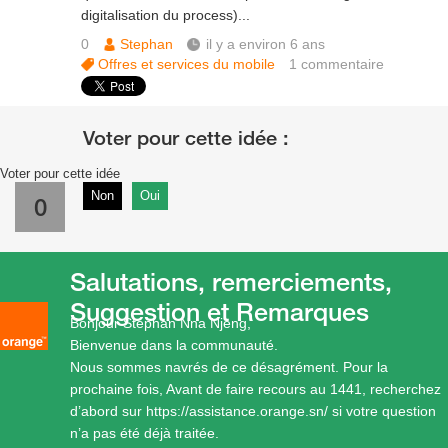
digitalisation du process)...
0
Stephan
il y a environ 6 ans
Offres et services du mobile
1
commentaire
Voter pour cette idée
Non
Oui
0
Salutations, remerciements,
Suggestion et Remarques
Bonjour Stephan Nna Njeng,
Bienvenue dans la communauté.
Nous sommes navrés de ce désagrément. Pour la
prochaine fois, Avant de faire recours au 1441, recherchez
d’abord sur
https://assistance.orange.sn/
si votre question
n’a pas été déjà traitée.