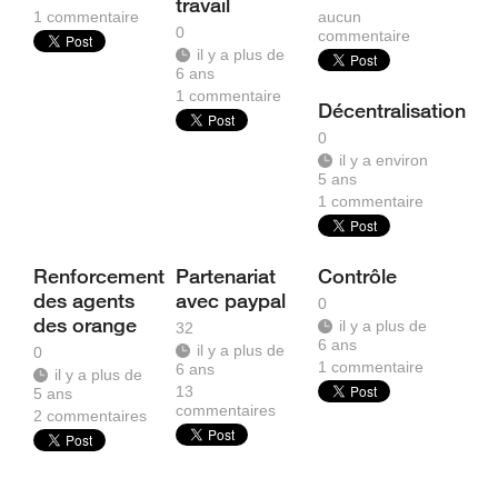
travail
1
commentaire
aucun
0
commentaire
il y a plus de
6 ans
1
commentaire
Décentralisation
0
il y a environ
5 ans
1
commentaire
Renforcement
Partenariat
Contrôle
des agents
avec paypal
0
des orange
il y a plus de
32
6 ans
il y a plus de
0
1
commentaire
6 ans
il y a plus de
13
5 ans
commentaires
2
commentaires