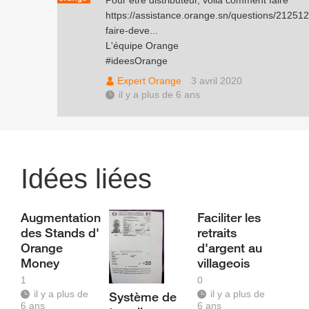
Pour être distributeur, voilà comment faire
https://assistance.orange.sn/questions/212512
faire-deve...
L'équipe Orange
#ideesOrange
Expert Orange
3 avril 2020
il y a plus de 6 ans
Idées liées
Augmentation
Faciliter les
des Stands d'
retraits
Orange
d'argent au
Money
villageois
1
0
il y a plus de
il y a plus de
Système de
6 ans
6 ans