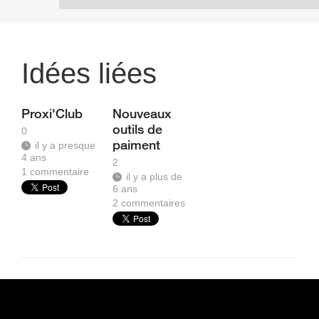
Idées liées
Proxi'Club
Nouveaux
outils de
0
paiment
il y a presque
4 ans
2
1
commentaire
il y a plus de
6 ans
2
commentaires