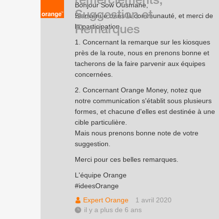
Bonjour Sow Ousmane,
Suggestion et
Bienvenue dans la communauté, et merci de
Remarques
la participation.
1. Concernant la remarque sur les kiosques
près de la route, nous en prenons bonne et
tacherons de la faire parvenir aux équipes
concernées.
2. Concernant Orange Money, notez que
notre communication s'établit sous plusieurs
formes, et chacune d'elles est destinée à une
cible particulière.
Mais nous prenons bonne note de votre
suggestion.
Merci pour ces belles remarques.
L'équipe Orange
#ideesOrange
Expert Orange
1 avril 2020
il y a plus de 6 ans