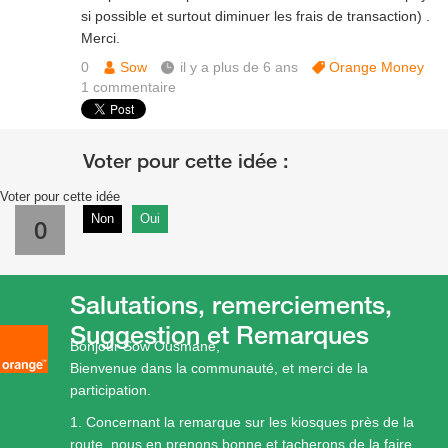
si possible et surtout diminuer les frais de transaction) .
Merci.
0
Sow
il y a plus de 6 ans
Orange Money
1
commentaire
Voter pour cette idée
Non
Oui
0
Salutations, remerciements,
Suggestion et Remarques
Bonjour Sow Ousmane,
Bienvenue dans la communauté, et merci de la
participation.
1. Concernant la remarque sur les kiosques près de la
route, nous en prenons bonne et tacherons de la faire