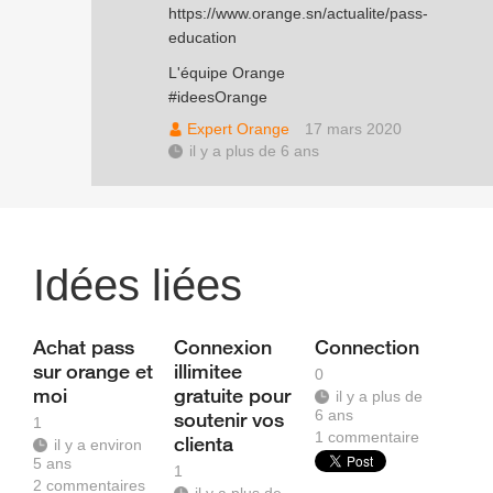
https://www.orange.sn/actualite/pass-
education
L'équipe Orange
#ideesOrange
Expert Orange
17 mars 2020
il y a plus de 6 ans
Idées liées
Achat pass
Connexion
Connection
sur orange et
illimitee
0
moi
gratuite pour
il y a plus de
6 ans
soutenir vos
1
1
commentaire
clienta
il y a environ
5 ans
1
2
commentaires