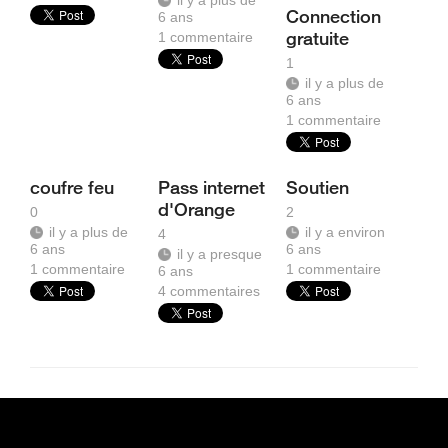
il y a plus de
Connection
6 ans
gratuite
1
commentaire
1
il y a plus de
6 ans
1
commentaire
coufre feu
Pass internet
Soutien
d'Orange
0
2
il y a plus de
il y a environ
4
6 ans
6 ans
il y a presque
1
commentaire
1
commentaire
6 ans
4
commentaires