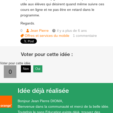
utile aux élèves qui désirent quand même suivre ces
cours en ligne et ne pas être en retard dans le
programme.
Regards.
0
Jean Pierre
il y a plus de 6 ans
Offres et services du mobile
1
commentaire
Voter pour cette idée
Non
Oui
0
Idée déjà réalisée
Bonjour Jean Pierre DIOMA,
Bienvenue dans la communauté et merci de la belle idée.
Toutefois le pass Education existe déjà, trouvez des