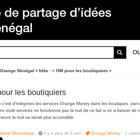
de partage d’idées
énégal
O
 Orange Sénégal
Idée : « OM pour les boutiquiers »
our les boutiquiers
 c'est d'intégrées les services Orange Money dans les boutiques. parc
ns multi services ne fonctionne pas la nuit,de ce fait si on a besoin de 
heure la nuit sa serait plus accessible.
khtar Moundiaye
il y a plus de 6 ans
Orange Money
1
comm