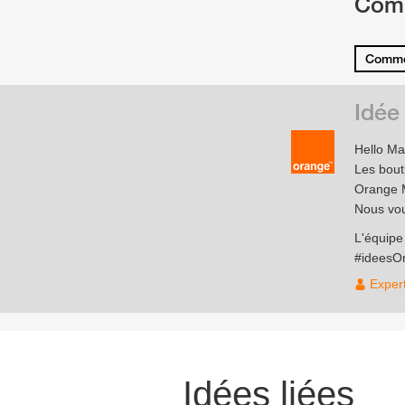
Com
Comme
Idée
Hello Ma
Les bout
Orange 
Nous vou
L'équip
#ideesO
Exper
Idées liées