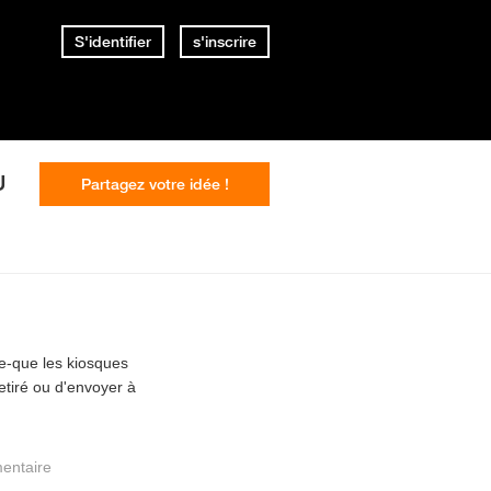
S'identifier
s'inscrire
U
Partagez votre idée !
e-que les kiosques
retiré ou d'envoyer à
entaire