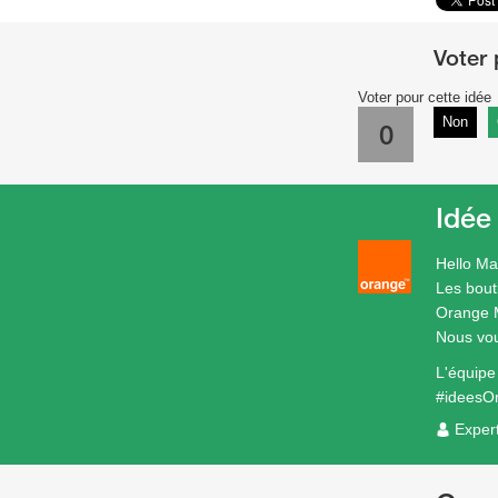
Voter pour cette idée
Non
0
Idée
Hello Ma
Les bout
Orange 
Nous vou
L'équip
#ideesO
Exper