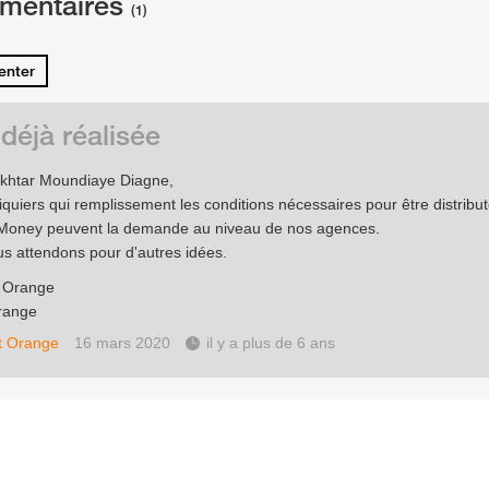
mentaires
(1)
nter
 déjà réalisée
khtar Moundiaye Diagne,
iquiers qui remplissement les conditions nécessaires pour être distribu
Money peuvent la demande au niveau de nos agences.
s attendons pour d'autres idées.
e Orange
range
t Orange
16 mars 2020
il y a plus de 6 ans