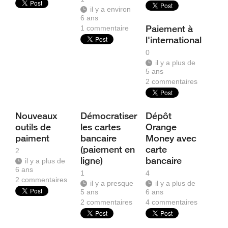
il y a environ
6 ans
Paiement à
1
commentaire
l'international
0
il y a plus de
5 ans
2
commentaires
Nouveaux
Démocratiser
Dépôt
outils de
les cartes
Orange
paiment
bancaire
Money avec
(paiement en
carte
2
ligne)
bancaire
il y a plus de
6 ans
1
4
2
commentaires
il y a presque
il y a plus de
5 ans
6 ans
2
commentaires
4
commentaires