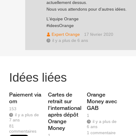
actuellement dessus.
Nous vous attendons pour d'autres idées.
L'équipe Orange
#ideesOrange
Expert Orange
17 février 2020
il y a plus de 6 ans
Idées liées
Paiement via
Cartes de
Orange
om
retrait sur
Money avec
l'international
GAB
153
après dépôt
il y a plus de
1
7 ans
Orange
il y a plus de
81
6 ans
Money
commentaires
1
commentaire
1