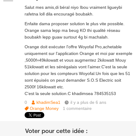
Salut mes amis,di béral niyo Ibou vraiment ligueybi
rafetna loll dila encouragé boubakh.
Enfaite dama proposer solution le plus vite possible.
Orange sama lepp ma beug KO thi qualité réseau
boubakh lepp guaw surtout 4g bi machalah.
Orange doit exécuter l'offre Woyofal Pro,achetable
uniquement sur l'application Orange et moi par exemple
,5000f=49kilowatt et vous augmentez 2kilowatt Mouy
51kilowatt et les sénégalais vont l'aimer.C'est la seule
solution pour les compteurs Woyofal.Un fois que les 51
sont épuisés on peut demander S.O.S Electric soit
2500f 16kilowatt etc.
C'est la seule solution.C khadimsea 784535153
0
khadimSea1
il y a plus de 6 ans
Orange Money
1
commentaire