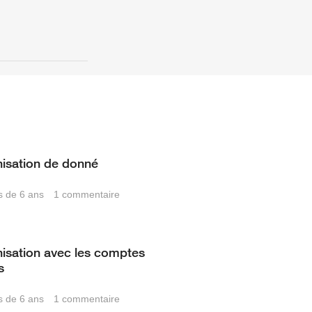
isation de donné
us de 6 ans
1
commentaire
isation avec les comptes
s
us de 6 ans
1
commentaire