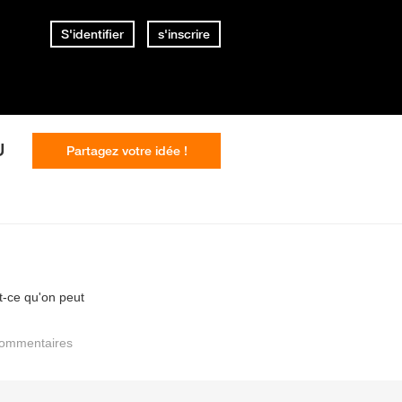
S'identifier
s'inscrire
U
Partagez votre idée !
st-ce qu'on peut
ommentaires