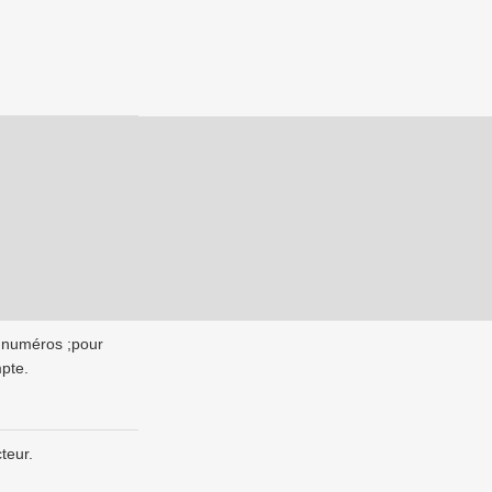
 numéros ;pour
mpte.
teur.