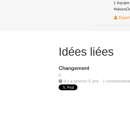
L'équip
#ideesO
Exper
Idées liées
Changement
0
il y a environ 5 ans
1
commentair