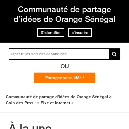
Communauté de partage
d’idées de Orange Sénégal
S'identifier
s'inscrire
OU
Formulaire Inscription aux tests du CTC
Devenez testeur et testez les futurs produits et services
Orange
Partagez votre idée !
Je m'inscris
Communauté de partage d'idées de Orange Sénégal
Coin des Pros : « Fixe et internet »
À la une