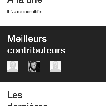
Il n'y a pas encore d'idées.
Meilleurs
contributeurs
Amadou
Thierry
Papa
gueye
ndongo
Les