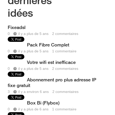
dernières
idées
Fixeadsl
0
il y a plus de 5 ans
2
commentaires
Pack Fibre Complet
0
il y a plus de 5 ans
1
commentaire
Votre wifi est inefficace
0
il y a plus de 5 ans
2
commentaires
Abonnement pro plus adresse IP
fixe gratuit
3
il y a environ 6 ans
2
commentaires
Box Bi (Flybox)
0
il y a plus de 6 ans
1
commentaire